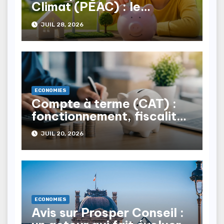
Climat (PEAC) : le
nouveau produit pour les
JUIL 28, 2026
mineurs
ECONOMIES
Compte à terme (CAT) :
fonctionnement, fiscalité,
quand l’utiliser face aux
JUIL 20, 2026
livrets
ECONOMIES
Avis sur Prosper Conseil :