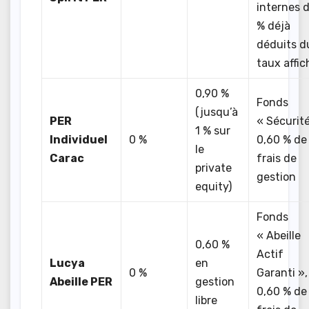
internes 
% déjà
déduits d
taux affic
0,90 %
Fonds
(jusqu’à
PER
« Sécurité
1 % sur
Individuel
0 %
0,60 % de
le
Carac
frais de
private
gestion
equity)
Fonds
« Abeille
0,60 %
Actif
Lucya
en
0 %
Garanti »,
Abeille PER
gestion
0,60 % de
libre