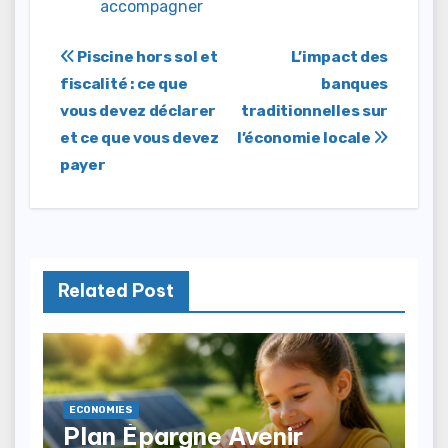
accompagner
Navigation
Piscine hors sol et
L’impact des
fiscalité : ce que
banques
de
vous devez déclarer
traditionnelles sur
l’article
et ce que vous devez
l’économie locale
payer
Related Post
ECONOMIES
Plan Épargne Avenir