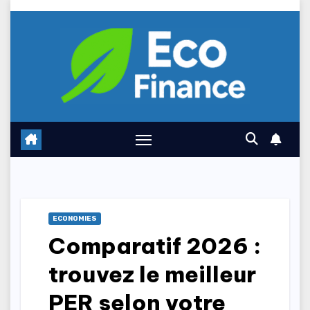
Skip
to
content
ECONOMIES
Comparatif 2026 :
trouvez le meilleur
PER selon votre