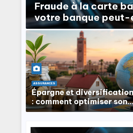
Fraude à la carte ba
votre banque peut-e
rembourser ?
ASSURANCES
Épargne et diversificatio
: comment optimiser son
patrimoine au Maroc ?