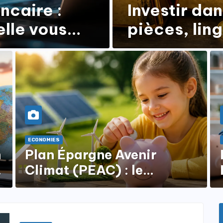
ncaire :
Investir dan
lle vous
pièces, ling
revente
ECONOMIES
n
Plan Épargne Avenir
Climat (PEAC) : le
nouveau produit pour les
mineurs