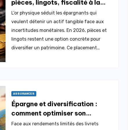
pièces, lingots, fiscalité à la
revente
L’or physique séduit les épargnants qui
veulent détenir un actif tangible face aux
incertitudes monétaires. En 2026, pièces et
lingots restent une option concrète pour
diversifier un patrimoine. Ce placement…
ASSURANCES
Épargne et diversification :
comment optimiser son
patrimoine au Maroc ?
Face aux rendements limités des livrets