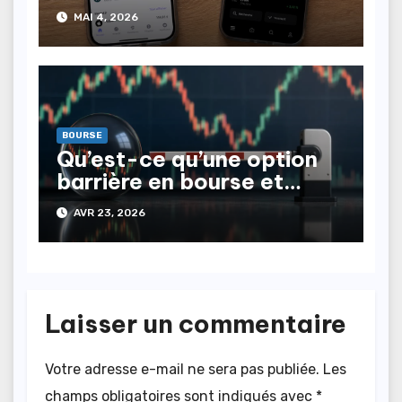
2026
MAI 4, 2026
BOURSE
Qu’est-ce qu’une option
barrière en bourse et
comment l’utiliser
AVR 23, 2026
efficacement ?
Laisser un commentaire
Votre adresse e-mail ne sera pas publiée.
Les
champs obligatoires sont indiqués avec
*