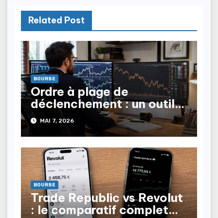
Related Post
BOURSE
Ordre à plage de
déclenchement : un outil
stratégique de trading
MAI 7, 2026
BOURSE
Trade Republic vs Revolut
: le comparatif complet