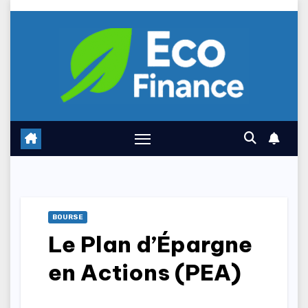
Skip
to
content
BOURSE
Le Plan d’Épargne
en Actions (PEA)