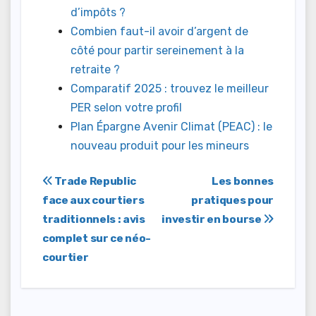
d’impôts ?
Combien faut-il avoir d’argent de
côté pour partir sereinement à la
retraite ?
Comparatif 2025 : trouvez le meilleur
PER selon votre profil
Plan Épargne Avenir Climat (PEAC) : le
nouveau produit pour les mineurs
Navigation
Trade Republic
Les bonnes
face aux courtiers
pratiques pour
de
traditionnels : avis
investir en bourse
l’article
complet sur ce néo-
courtier