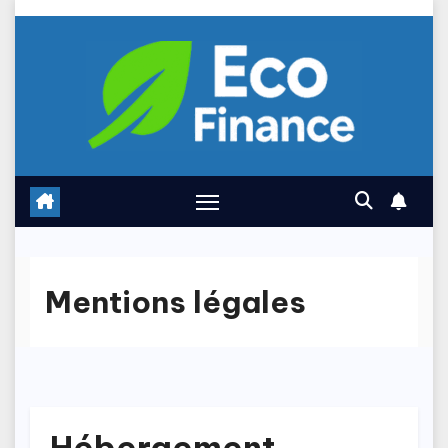
Skip
to
content
Mentions légales
Hébergement