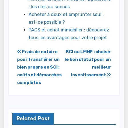
: les clés du succès
Acheter à deux et emprunter seul :
est-ce possible ?
PACS et achat immobilier : découvrez
tous les avantages pour votre projet
Navigation
Frais de notaire
SCI ou LMNP : choisir
pour transférer un
le bon statut pour un
de
bien propre en SCI :
meilleur
l’article
coûts et démarches
investissement
complètes
Related Post