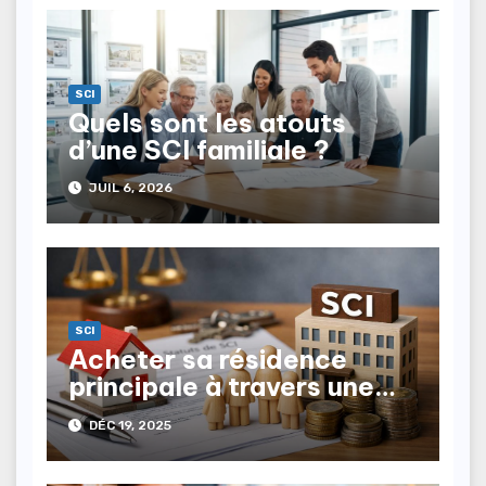
SCI
Quels sont les atouts
d’une SCI familiale ?
JUIL 6, 2026
SCI
Acheter sa résidence
principale à travers une
SCI : est-ce un choix
DÉC 19, 2025
pertinent ?