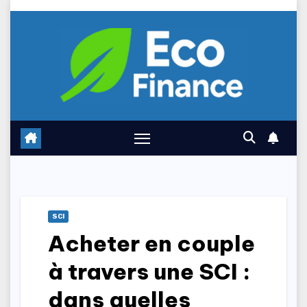
Skip
to
content
SCI
Acheter en couple
à travers une SCI :
dans quelles