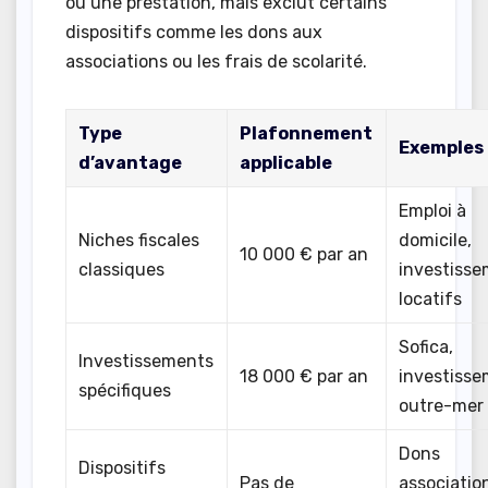
ou une prestation, mais exclut certains
dispositifs comme les dons aux
associations ou les frais de scolarité.
Type
Plafonnement
Exemples
d’avantage
applicable
Emploi à
Niches fiscales
domicile,
10 000 € par an
classiques
investiss
locatifs
Sofica,
Investissements
18 000 € par an
investiss
spécifiques
outre-mer
Dons
Dispositifs
Pas de
associatio