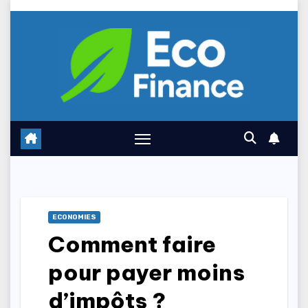
Skip
to
content
ECONOMIES
Comment faire
pour payer moins
d’impôts ?