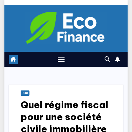
Skip
to
content
SCI
Quel régime fiscal
pour une société
civile immobilière