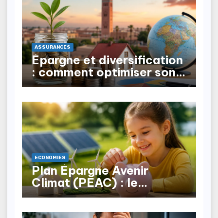
ASSURANCES
Épargne et diversification
: comment optimiser son
patrimoine au Maroc ?
ECONOMIES
Plan Épargne Avenir
Climat (PEAC) : le
nouveau produit pour les
mineurs