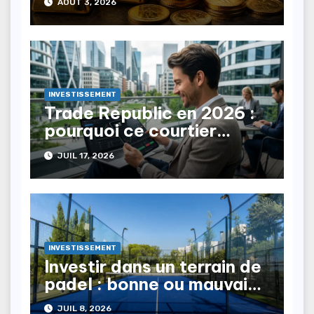
AOÛT 3, 2026
INVESTISSEMENT
Trade Republic en 2026 :
pourquoi ce courtier
séduit les investisseurs
JUIL 17, 2026
particuliers?
INVESTISSEMENT
Investir dans un terrain de
padel : bonne ou mauvaise
idée ?
JUIL 8, 2026