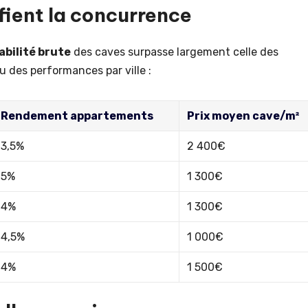
fient la concurrence
abilité brute
des caves surpasse largement celle des
u des performances par ville :
Rendement appartements
Prix moyen cave/m²
3,5%
2 400€
5%
1 300€
4%
1 300€
4,5%
1 000€
4%
1 500€