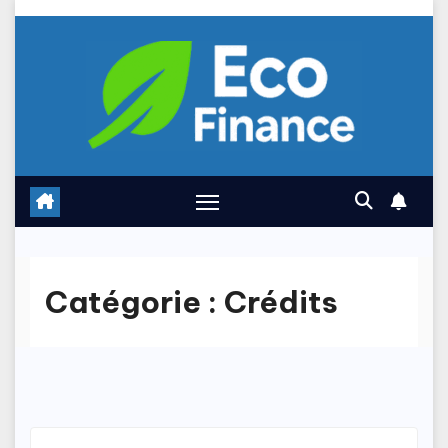
Skip
to
content
Catégorie :
Crédits