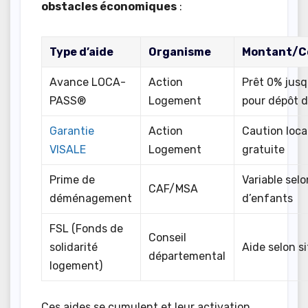
obstacles économiques
:
Type d’aide
Organisme
Montant/C
Avance LOCA-
Action
Prêt 0% jusq
PASS®
Logement
pour dépôt d
Garantie
Action
Caution loca
VISALE
Logement
gratuite
Prime de
Variable sel
CAF/MSA
déménagement
d’enfants
FSL (Fonds de
Conseil
solidarité
Aide selon s
départemental
logement)
Ces aides se cumulent et leur activation