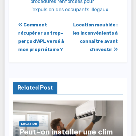
procédures renforcées pour
l’expulsion des occupants illégaux
Navigation
Comment
Location meublée :
récupérer un trop-
les inconvénients à
de
perçu d’APL versé à
connaître avant
l’article
mon propriétaire ?
d’investir
Related Post
LOCATION
Peut-on installer une clim