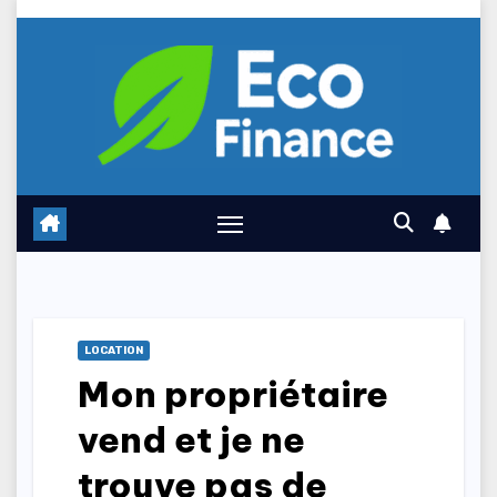
Skip
to
content
LOCATION
Mon propriétaire
vend et je ne
trouve pas de