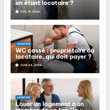
en étant locataire ?
JUIL 15, 2026
LOCATION
WC cassé : propriétaire ou
locataire, qui doit payer ?
JUIN 24, 2026
LOCATION
Louer un logement à un
membre de sa famille :