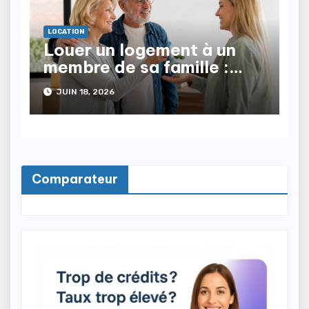
LOCATION
Louer un logement à un
membre de sa famille :
quelles sont les règles ?
JUIN 18, 2026
Comparateur