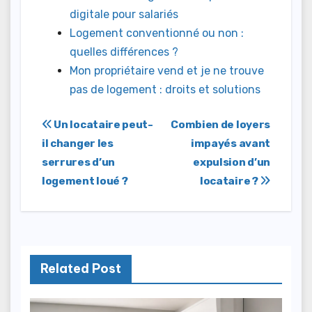
digitale pour salariés
Logement conventionné ou non :
quelles différences ?
Mon propriétaire vend et je ne trouve
pas de logement : droits et solutions
Navigation
Un locataire peut-
Combien de loyers
il changer les
impayés avant
de
serrures d’un
expulsion d’un
l’article
logement loué ?
locataire ?
Related Post