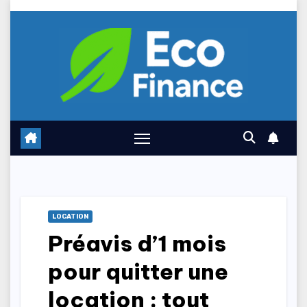
Skip
to
content
LOCATION
Préavis d’1 mois
pour quitter une
location : tout