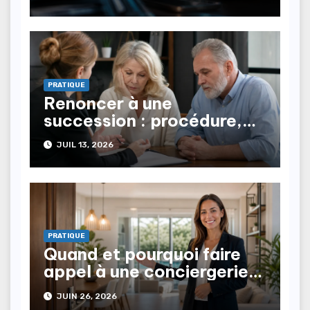
PRATIQUE
Renoncer à une
succession : procédure,
conséquences,
JUIL 13, 2026
représentation
PRATIQUE
Quand et pourquoi faire
appel à une conciergerie
immobilière ?
JUIN 26, 2026