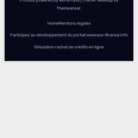
Proudly powered by WordPress
|
Theme: Newsup by
Themeansar
.
Home
Mentions légales
Participez au développement du portail www.eco-finance.info
Simulation rachat de crédits en ligne