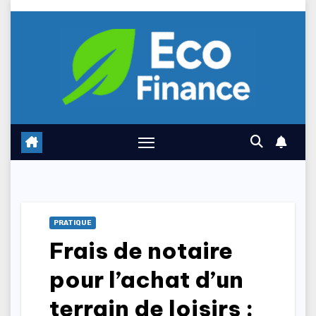
Skip
to
content
PRATIQUE
Frais de notaire
pour l’achat d’un
terrain de loisirs :