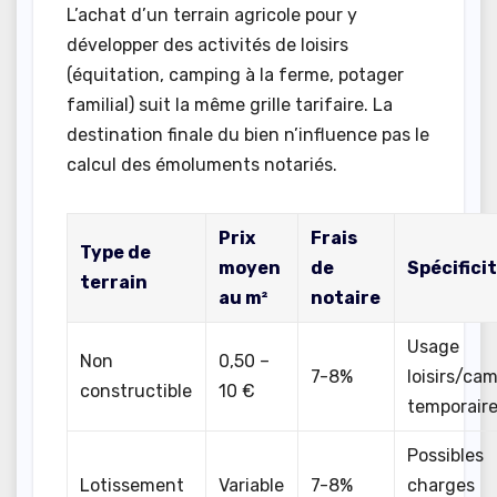
L’achat d’un terrain agricole pour y
développer des activités de loisirs
(équitation, camping à la ferme, potager
familial) suit la même grille tarifaire. La
destination finale du bien n’influence pas le
calcul des émoluments notariés.
Prix
Frais
Type de
moyen
de
Spécifici
terrain
au m²
notaire
Usage
Non
0,50 –
7-8%
loisirs/ca
constructible
10 €
temporair
Possibles
Lotissement
Variable
7-8%
charges