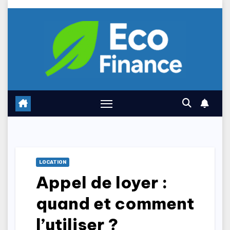
Skip
to
content
LOCATION
Appel de loyer :
quand et comment
l’utiliser ?