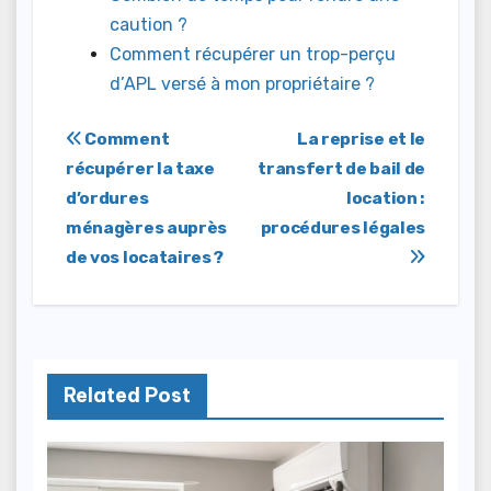
caution ?
Comment récupérer un trop-perçu
d’APL versé à mon propriétaire ?
Navigation
Comment
La reprise et le
récupérer la taxe
transfert de bail de
de
d’ordures
location :
l’article
ménagères auprès
procédures légales
de vos locataires ?
Related Post