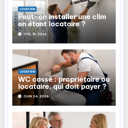
LOCATION
Peut-on installer une clim
en étant locataire ?
JUIL 15, 2026
LOCATION
WC cassé : propriétaire ou
locataire, qui doit payer ?
JUIN 24, 2026