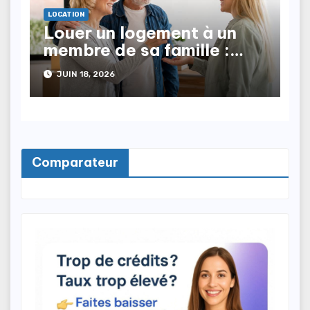
LOCATION
Louer un logement à un
membre de sa famille :
quelles sont les règles ?
JUIN 18, 2026
Comparateur