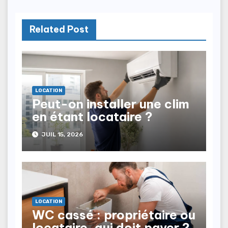
Related Post
LOCATION
Peut-on installer une clim
en étant locataire ?
JUIL 15, 2026
LOCATION
WC cassé : propriétaire ou
locataire, qui doit payer ?