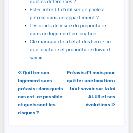
quelles différences ?
Est-il interdit d’utiliser un poêle à
pétrole dans un appartement ?
Les droits de visite du propriétaire
dans un logement en location
Clé manquante à l’état des lieux : ce
que locataire et propriétaire doivent
savoir
Navigation
Quitter son
Préavis d’1 mois pour
logement sans
quitter une location :
de
préavis : dans quels
tout savoir sur la loi
l’article
cas est-ce possible
ALUR et ses
et quels sont les
évolutions
risques ?