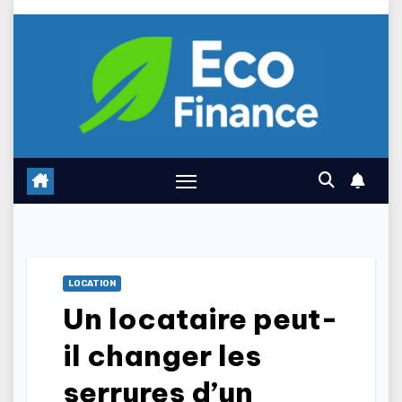
Skip
to
content
LOCATION
Un locataire peut-
il changer les
serrures d’un