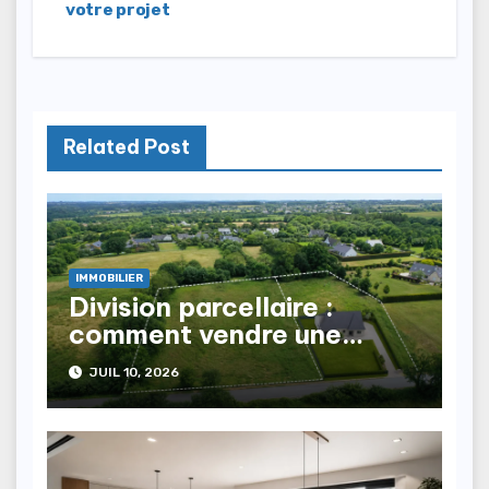
votre projet
Related Post
IMMOBILIER
Division parcellaire :
comment vendre une
partie de son terrain ?
JUIL 10, 2026