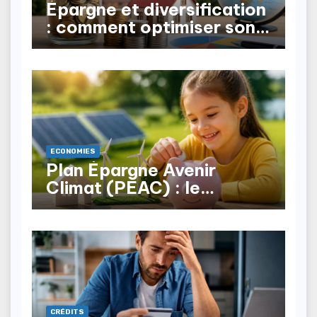
Épargne et diversification
: comment optimiser son
patrimoine au Maroc ?
ECONOMIES
Plan Épargne Avenir
Climat (PEAC) : le
nouveau produit pour les
mineurs
CRÉDITS