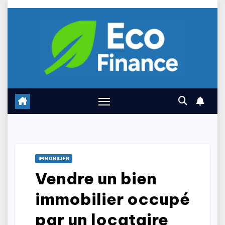
Skip
to
content
IMMOBILIER
Vendre un bien
immobilier occupé
par un locataire