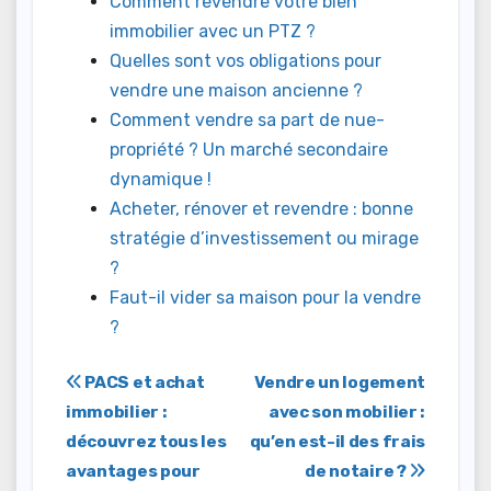
Comment revendre votre bien
immobilier avec un PTZ ?
Quelles sont vos obligations pour
vendre une maison ancienne ?
Comment vendre sa part de nue-
propriété ? Un marché secondaire
dynamique !
Acheter, rénover et revendre : bonne
stratégie d’investissement ou mirage
?
Faut-il vider sa maison pour la vendre
?
Navigation
PACS et achat
Vendre un logement
immobilier :
avec son mobilier :
de
découvrez tous les
qu’en est-il des frais
l’article
avantages pour
de notaire ?