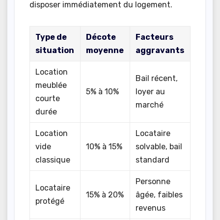
disposer immédiatement du logement.
Type de
Décote
Facteurs
situation
moyenne
aggravants
Location
Bail récent,
meublée
5% à 10%
loyer au
courte
marché
durée
Location
Locataire
vide
10% à 15%
solvable, bail
classique
standard
Personne
Locataire
15% à 20%
âgée, faibles
protégé
revenus