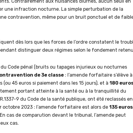
érents. Contrairement aux nuisances diurnes, aucun seuil en
iser une infraction nocturne. La simple perturbation de la
r une contravention, même pour un bruit ponctuel et de faibl
quent dès lors que les forces de l’ordre constatent le troub
ependant distinguer deux régimes selon le fondement retenu
2 du Code pénal (bruits ou tapages injurieux ou nocturnes
ontravention de 3e classe
: l’amende forfaitaire s’élève à
rs (ou 45 euros si paiement dans les 15 jours), et à
180 euro
ement portant atteinte à la santé ou à la tranquillité du
et R.1337-9 du Code de la santé publique, ont été reclassés en
r octobre 2023 : l’amende forfaitaire est alors de
135 euros
 En cas de comparution devant le tribunal, l’amende peut
eux cas.