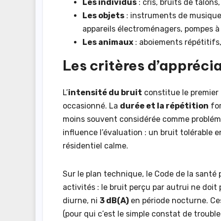
Les individus
: cris, bruits de talon
Les objets
: instruments de musique, 
appareils électroménagers, pompes à
Les animaux
: aboiements répétitifs
Les critères d’apprécia
L’
intensité du bruit
constitue le premier 
occasionné. La
durée et la répétition
for
moins souvent considérée comme problémat
influence l’évaluation : un bruit tolérabl
résidentiel calme.
Sur le plan technique, le Code de la santé 
activités : le bruit perçu par autrui ne doi
diurne, ni
3 dB(A)
en période nocturne. Ces
(pour qui c’est le simple constat de troubl