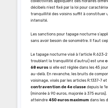
collectivités appliquent des horaires diff
décibels n’est fixé par la loi pour caractér
tranquillité des voisins suffit à constitue
intensité.
Les sanctions pour tapage nocturne s’appli
sans avoir besoin de sonomètre. Il faut c
Le tapage nocturne visé à l’article R.623-
troublant la tranquillité d’autrui) est une
c
68 euros
si elle est réglée dans les 45 jou
au-delà. En revanche, les bruits de comport
voisinage, visés par les articles R.1337-7 
contravention de 4e classe
depuis le 1e
(minorée à 90 euros, majorée à 375 euros).
atteindre
450 euros maximum
dans les d