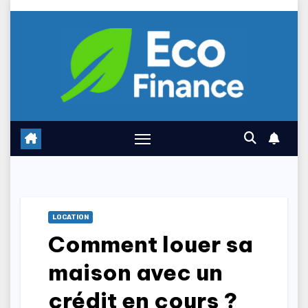
Skip
to
content
LOCATION
Comment louer sa
maison avec un
crédit en cours ?