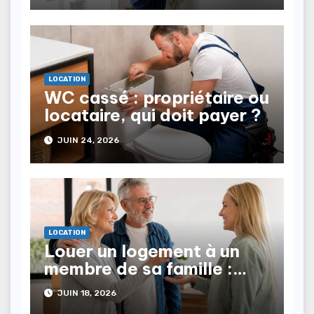
LOCATION
WC cassé : propriétaire ou
locataire, qui doit payer ?
JUIN 24, 2026
LOCATION
Louer un logement à un
membre de sa famille :
quelles sont les règles ?
JUIN 18, 2026