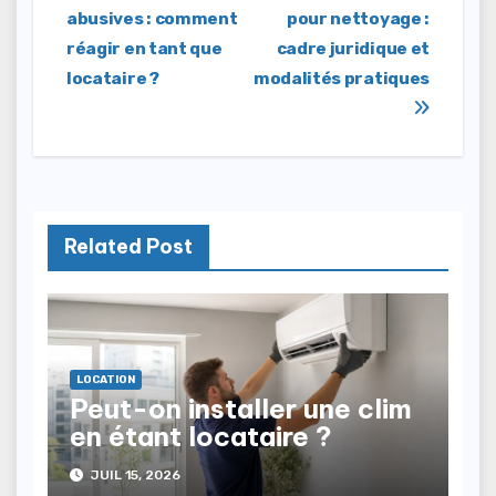
abusives : comment
pour nettoyage :
de
réagir en tant que
cadre juridique et
l’article
locataire ?
modalités pratiques
Related Post
LOCATION
Peut-on installer une clim
en étant locataire ?
JUIL 15, 2026