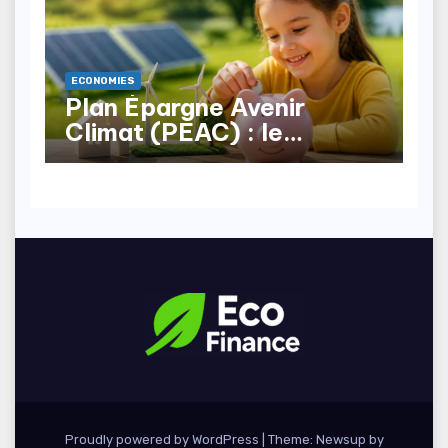
ECONOMIES
Plan Épargne Avenir
Climat (PEAC) : le
nouveau produit pour les
mineurs
Proudly powered by WordPress
|
Theme: Newsup by