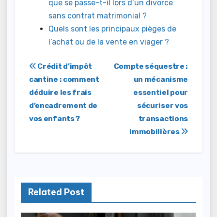
que se passe-t-il lors d’un divorce
sans contrat matrimonial ?
Quels sont les principaux pièges de
l’achat ou de la vente en viager ?
Navigation
Crédit d’impôt
Compte séquestre :
cantine : comment
un mécanisme
de
déduire les frais
essentiel pour
l’article
d’encadrement de
sécuriser vos
vos enfants ?
transactions
immobilières
Related Post