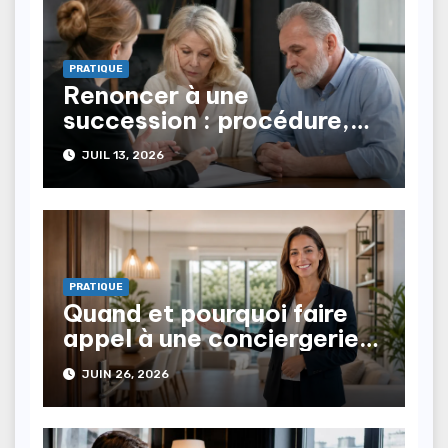
PRATIQUE
Renoncer à une
succession : procédure,
conséquences,
JUIL 13, 2026
représentation
PRATIQUE
Quand et pourquoi faire
appel à une conciergerie
immobilière ?
JUIN 26, 2026