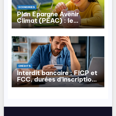
ECONOMIES
Plan Épargne Avenir
Climat (PEAC) : le
nouveau produit pour les
mineurs
CRÉDITS
Interdit bancaire : FICP et
FCC, durées d’inscription,
comment en sortir ?