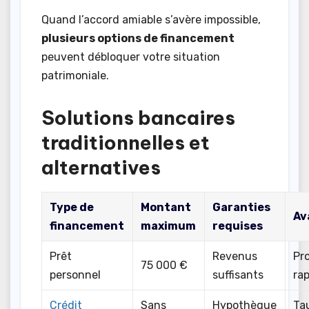
Quand l’accord amiable s’avère impossible,
plusieurs options de financement
peuvent débloquer votre situation
patrimoniale.
Solutions bancaires
traditionnelles et
alternatives
Type de
Montant
Garanties
Av
financement
maximum
requises
Prêt
Revenus
Pr
75 000 €
personnel
suffisants
ra
Crédit
Sans
Hypothèque
Ta