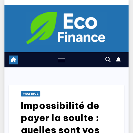
Skip
to
content
PRATIQUE
Impossibilité de
payer la soulte :
quelles sont vos