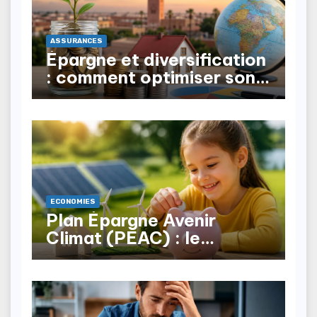
ASSURANCES
Épargne et diversification
: comment optimiser son
patrimoine au Maroc ?
ECONOMIES
Plan Épargne Avenir
Climat (PEAC) : le
nouveau produit pour les
mineurs