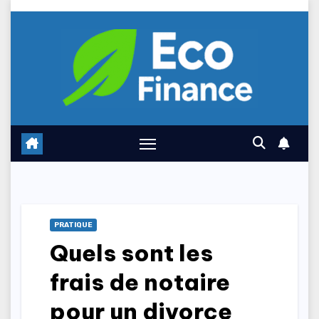
Skip
to
content
PRATIQUE
Quels sont les
frais de notaire
pour un divorce