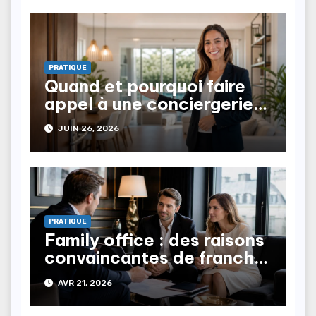
PRATIQUE
Quand et pourquoi faire
appel à une conciergerie
immobilière ?
JUIN 26, 2026
PRATIQUE
Family office : des raisons
convaincantes de franchir
le pas
AVR 21, 2026