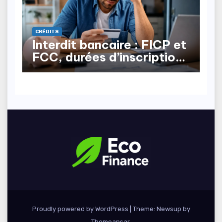
CRÉDITS
Interdit bancaire : FICP et
FCC, durées d’inscription,
comment en sortir ?
Proudly powered by WordPress
|
Theme: Newsup by
Themeansar
.