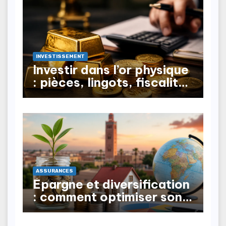
INVESTISSEMENT
Investir dans l’or physique
: pièces, lingots, fiscalité
à la revente
ASSURANCES
Épargne et diversification
: comment optimiser son
patrimoine au Maroc ?