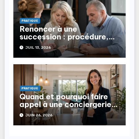
PRATIQUE
Renoncer à une
succession : procédure,
conséquences,
JUIL 13, 2026
représentation
PRATIQUE
Quand et pourquoi faire
appel à une conciergerie
immobilière ?
JUIN 26, 2026