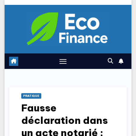
Skip
to
content
PRATIQUE
Fausse
déclaration dans
un acte notarié :