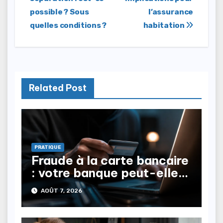
l’article
possible ? Sous
l’assurance
quelles conditions ?
habitation
Related Post
PRATIQUE
Fraude à la carte bancaire
: votre banque peut-elle
vous rembourser ?
AOÛT 7, 2026