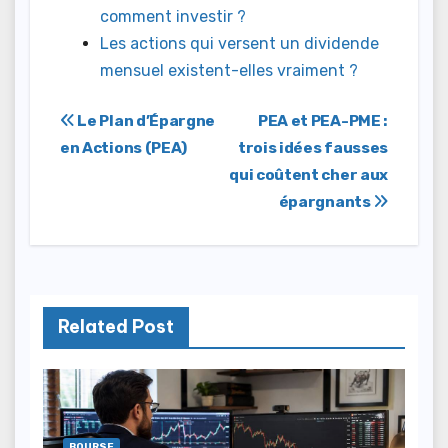
comment investir ?
Les actions qui versent un dividende
mensuel existent-elles vraiment ?
Navigation
Le Plan d’Épargne
PEA et PEA-PME :
en Actions (PEA)
trois idées fausses
de
qui coûtent cher aux
l’article
épargnants
Related Post
BOURSE