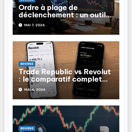
Ordre à plage de
déclenchement : un outil
stratégique de trading
MAI 7, 2026
BOURSE
Trade Republic vs Revolut
: le comparatif complet
2026
MAI 4, 2026
BOURSE