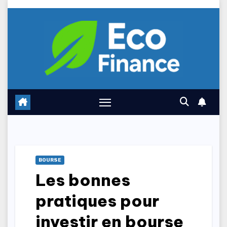
Skip
to
content
BOURSE
Les bonnes
pratiques pour
investir en bourse