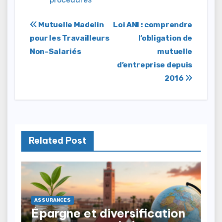
Navigation
Mutuelle Madelin
Loi ANI : comprendre
pour les Travailleurs
l’obligation de
de
Non-Salariés
mutuelle
l’article
d’entreprise depuis
2016
Related Post
ASSURANCES
Épargne et diversification