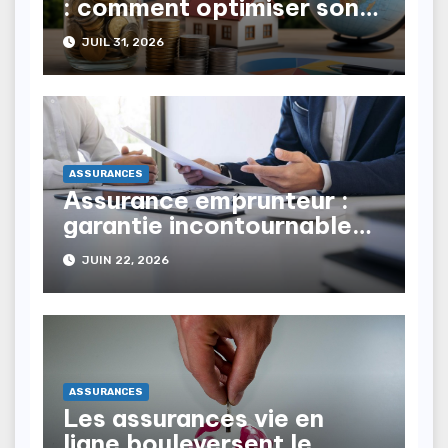
: comment optimiser son
patrimoine au Maroc ?
JUIL 31, 2026
ASSURANCES
Assurance emprunteur :
garantie incontournable
pour vos prêts immobiliers
JUIN 22, 2026
ASSURANCES
Les assurances vie en
ligne bouleversent le