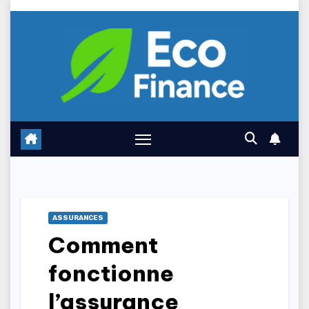
Skip
to
content
ASSURANCES
Comment
fonctionne
l’assurance