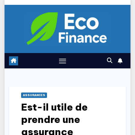
Skip
to
content
ASSURANCES
Est-il utile de
prendre une
assurance