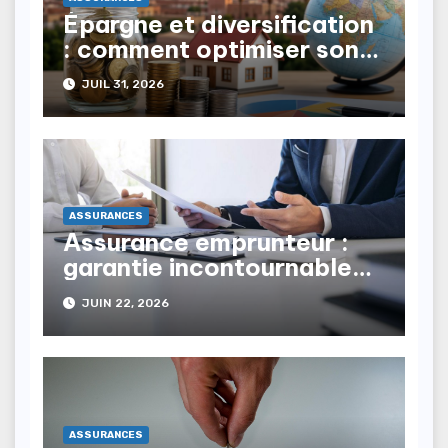
Épargne et diversification
: comment optimiser son
patrimoine au Maroc ?
JUIL 31, 2026
ASSURANCES
Assurance emprunteur :
garantie incontournable
pour vos prêts immobiliers
JUIN 22, 2026
ASSURANCES