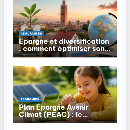
ASSURANCES
Épargne et diversification
: comment optimiser son
patrimoine au Maroc ?
ECONOMIES
Plan Épargne Avenir
Climat (PEAC) : le
nouveau produit pour les
mineurs