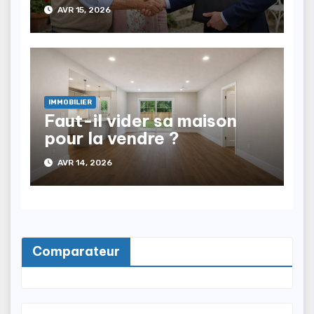
vente en viager ?
AVR 15, 2026
IMMOBILIER
Faut-il vider sa maison
pour la vendre ?
AVR 14, 2026
Comparateur