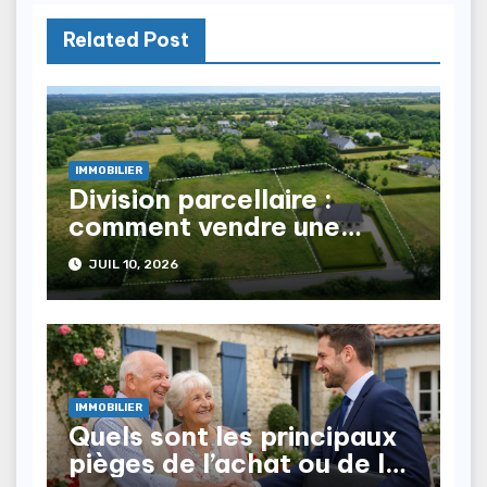
Related Post
IMMOBILIER
Division parcellaire :
comment vendre une
partie de son terrain ?
JUIL 10, 2026
IMMOBILIER
Quels sont les principaux
pièges de l’achat ou de la