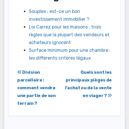
Souplex : est-ce un bon
investissement immobilier ?
Loi Carrez pour les maisons : trois
règles que la plupart des vendeurs et
acheteurs ignorent
Surface minimum pour une chambre :
les différents critères légaux
Navigation
Division
Quels sont les
parcellaire :
principaux pièges de
de
comment vendre
l’achat ou de la vente
l’article
une partie de son
en viager ?
terrain ?