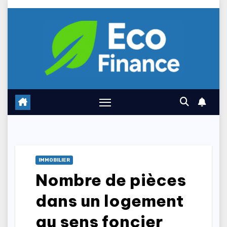
Skip
to
content
IMMOBILIER
Nombre de pièces
dans un logement
au sens foncier