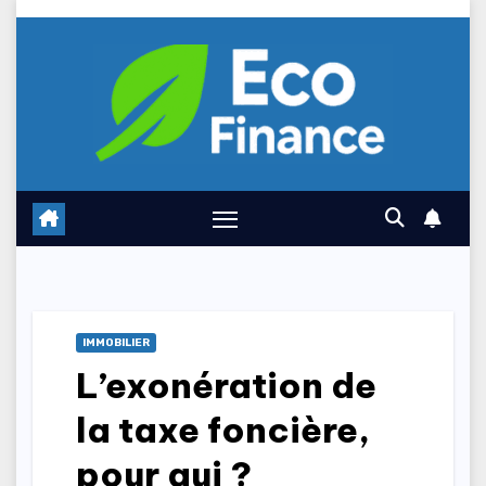
Skip
to
content
IMMOBILIER
L’exonération de
la taxe foncière,
pour qui ?