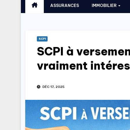
ASSURANCES
IMMOBILIER
SCPI
SCPI à versemen
vraiment intére
DÉC 17, 2025