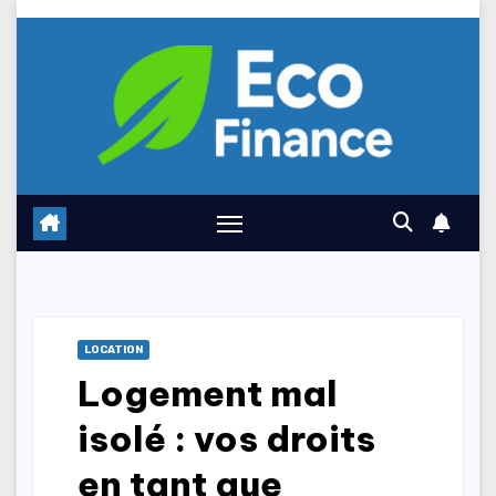
Skip
to
content
LOCATION
Logement mal
isolé : vos droits
en tant que