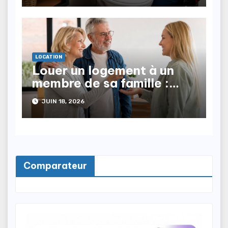
LOCATION
Louer un logement à un
membre de sa famille :
quelles sont les règles ?
JUIN 18, 2026
Comparateur