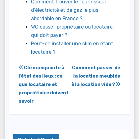
Comment trouver le fournisseur
d’électricité et de gaz le plus
abordable en France ?
WC cassé : propriétaire ou locataire,
qui doit payer ?
Peut-on installer une clim en étant
locataire ?
Navigation
Clé manquante à
Comment passer de
l’état des lieux : ce
la location meublée
de
que locataire et
à la location vide ?
l’article
propriétaire doivent
savoir