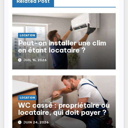
Related Post
LOCATION
Peut-on installer une clim
en étant locataire ?
JUIL 15, 2026
LOCATION
WC cassé : propriétaire ou
locataire, qui doit payer ?
JUIN 24, 2026