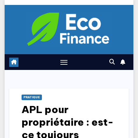
Skip
to
content
PRATIQUE
APL pour
propriétaire : est-
ce toujours