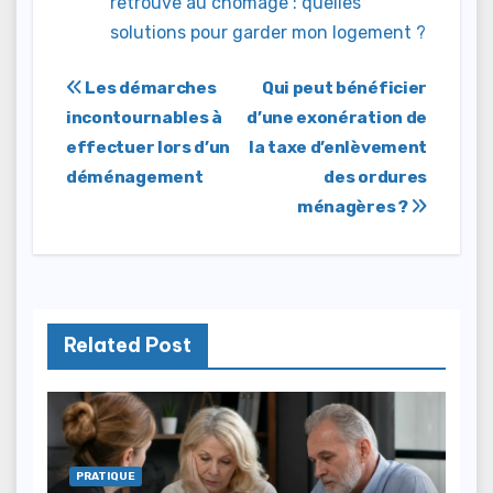
retrouve au chômage : quelles
solutions pour garder mon logement ?
Navigation
Les démarches
Qui peut bénéficier
incontournables à
d’une exonération de
de
effectuer lors d’un
la taxe d’enlèvement
l’article
déménagement
des ordures
ménagères ?
Related Post
PRATIQUE