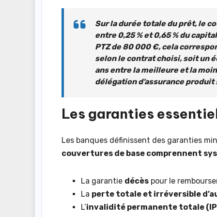
Sur la durée totale du prêt, le
entre 0,25 % et 0,65 % du capital
PTZ de 80 000 €, cela correspo
selon le contrat choisi, soit un
ans entre la meilleure et la moi
délégation d’assurance produit s
Les garanties essentie
Les banques définissent des garanties mini
couvertures de base comprennent s
La garantie
décès
pour le remboursem
La
perte totale et irréversible d’
L’
invalidité permanente totale (I