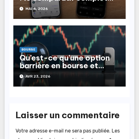
2026
MAI 4, 2026
BOURSE
Qu’est-ce qu’une option
barrière en bourse et
comment l’utiliser
AVR 23, 2026
efficacement ?
Laisser un commentaire
Votre adresse e-mail ne sera pas publiée.
Les