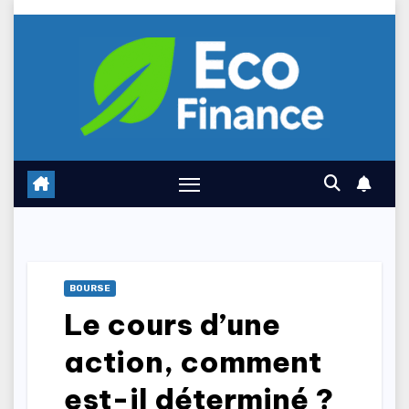
Skip
to
content
BOURSE
Le cours d’une
action, comment
est-il déterminé ?