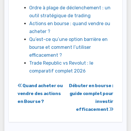
Ordre à plage de déclenchement : un
outil stratégique de trading
Actions en bourse : quand vendre ou
acheter ?
Qu’est-ce qu’une option barrière en
bourse et comment l’utiliser
efficacement ?
Trade Republic vs Revolut : le
comparatif complet 2026
Navigation
Quand acheter ou
Débuter en bourse :
vendre des actions
guide complet pour
de
en Bourse ?
investir
l’article
efficacement