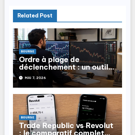
Related Post
BOURSE
Ordre à plage de
déclenchement : un outil
stratégique de trading
MAI 7, 2026
BOURSE
Trade Republic vs Revolut
: le comparatif complet